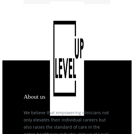
About us
We believe that empowering clinicians not
only elevates their individual careers but
also raises the standard of care in the