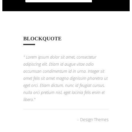
BLOCKQUOTE
Lorem ipsum dolor sit amet, consectetur
adipiscing elit. Etiam id augue vitae odio
accumsan condimentum id in urna. Integer sit
amet felis sit amet magna dignissim pharetra ut
eget orci. Etiam dictum, nunc id feugiat cursus,
nulla orci pretium nisl, eget lacinia felis enim et
libero.
– Design Themes